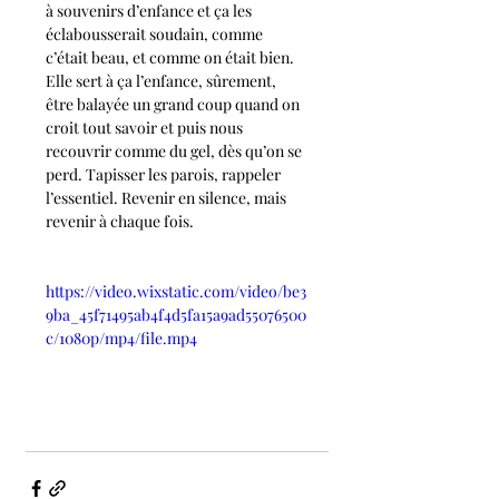
à souvenirs d’enfance et ça les 
éclabousserait soudain, comme 
c’était beau, et comme on était bien.
Elle sert à ça l’enfance, sûrement, 
être balayée un grand coup quand on 
croit tout savoir et puis nous 
recouvrir comme du gel, dès qu’on se 
perd. Tapisser les parois, rappeler 
l’essentiel. Revenir en silence, mais 
revenir à chaque fois.
https://video.wixstatic.com/video/be3
9ba_45f71495ab4f4d5fa15a9ad55076500
c/1080p/mp4/file.mp4