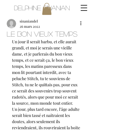
Delphine Sinanian
sinaniandel
26 mars 2022
Le bon vieux temps
Un jour il serait barbu, et elle aurait 
grandi, et moi je serais une vieille 
dame, et je parlerais du bon vieux 
temps, et ce serait ça, le bon vieux 
temps, les matins paresseux dans 
mon lit pourtant interdit, avec ta 
peluche Stitch, tu te souviens de 
Stitch, tu ne le quittais pas, pour eux 
ce serait des souvenirs trop souvent 
radotés, alors que pour moi ce serait 
la source, mon monde tout entier. 
Un jour, plus tard encore, l’âge adulte 
serait bien tassé et naîtraient les 
doutes, alors seulement ils 
reviendraient, ils rouvriraient la boîte 