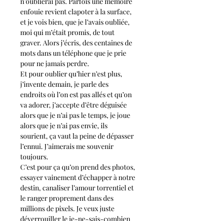
n’oublierai pas. Parfois une mémoire 
enfouie revient clapoter à la surface, 
et je vois bien, que je l’avais oubliée, 
moi qui m’était promis, de tout 
graver. Alors j’écris, des centaines de 
mots dans un téléphone que je prie 
pour ne jamais perdre. 
Et pour oublier qu’hier n’est plus, 
j’invente demain, je parle des 
endroits où l’on est pas allés et qu’on 
va adorer, j’accepte d’être déguisée 
alors que je n’ai pas le temps, je joue 
alors que je n’ai pas envie, ils 
sourient, ça vaut la peine de dépasser 
l’ennui. J’aimerais me souvenir 
toujours. 
C’est pour ça qu’on prend des photos, 
essayer vainement d’échapper à notre 
destin, canaliser l’amour torrentiel et 
le ranger proprement dans des 
millions de pixels. Je veux juste 
déverrouiller le je-ne-sais-combien 