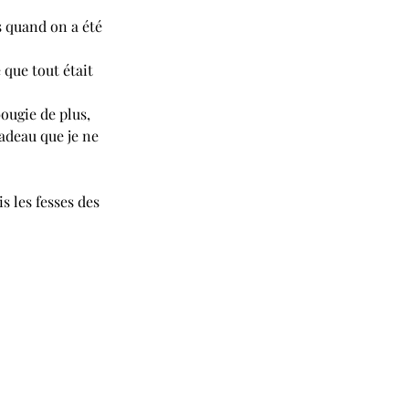
es quand on a été 
 que tout était 
ougie de plus, 
adeau que je ne 
s les fesses des 