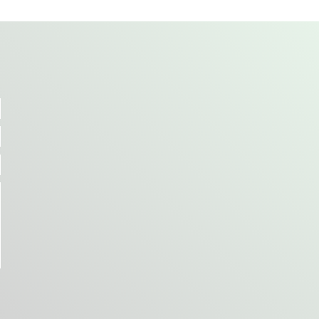
uête d’identité, mon
antide