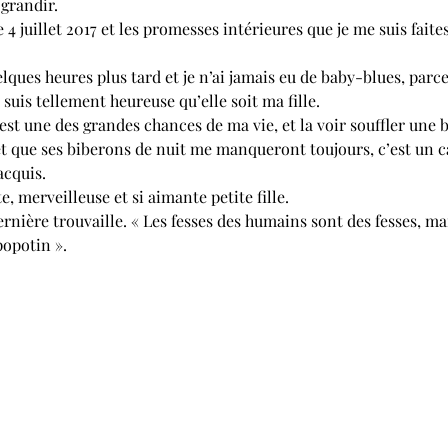
 grandir. 
e 4 juillet 2017 et les promesses intérieures que je me suis fait
lques heures plus tard et je n’ai jamais eu de baby-blues, parce
e suis tellement heureuse qu’elle soit ma fille. 
st une des grandes chances de ma vie, et la voir souffler une b
 et que ses biberons de nuit me manqueront toujours, c’est un c
cquis. 
 merveilleuse et si aimante petite fille.
ernière trouvaille. « Les fesses des humains sont des fesses, mai
opotin ». 