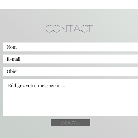
La q
Atl
Contact
Envoyer