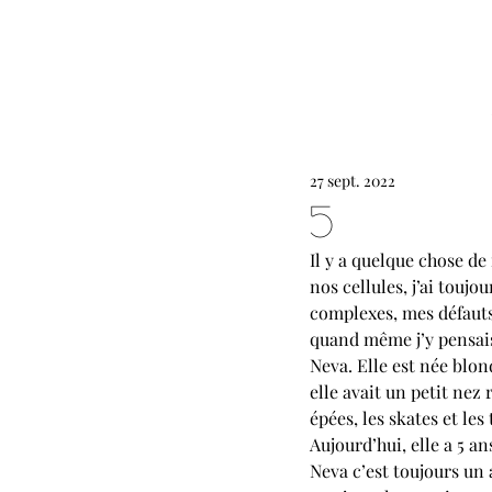
27 sept. 2022
5
Il y a quelque chose de
nos cellules, j’ai touj
complexes, mes défaut
quand même j’y pensais
Neva. Elle est née blonde
elle avait un petit nez 
épées, les skates et le
Aujourd’hui, elle a 5 a
Neva c’est toujours un 