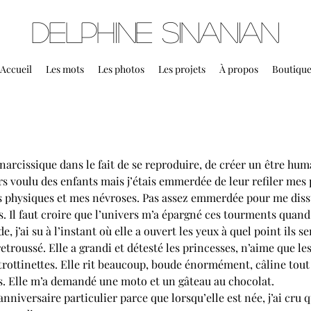
Delphine Sinanian
Accueil
Les mots
Les photos
Les projets
À propos
Boutiqu
 narcissique dans le fait de se reproduire, de créer un être huma
ours voulu des enfants mais j’étais emmerdée de leur refiler mes 
s physiques et mes névroses. Pas assez emmerdée pour me diss
. Il faut croire que l’univers m’a épargné ces tourments quand
, j’ai su à l’instant où elle a ouvert les yeux à quel point ils se
retroussé. Elle a grandi et détesté les princesses, n’aime que les 
s trottinettes. Elle rit beaucoup, boude énormément, câline tout
ns. Elle m’a demandé une moto et un gâteau au chocolat. 
anniversaire particulier parce que lorsqu’elle est née, j’ai cru 