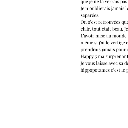
que je ne la verrais pas
Je n’oublierais jamais l
séparées. 
On s’est retrouvées que
clair, tout était beau. J
L’avoir mise au monde e
même si j’ai le vertige
prendrais jamais pour a
Happy 5 ma surprenante,
Je vous laisse avec sa d
hippopotames c’est le p