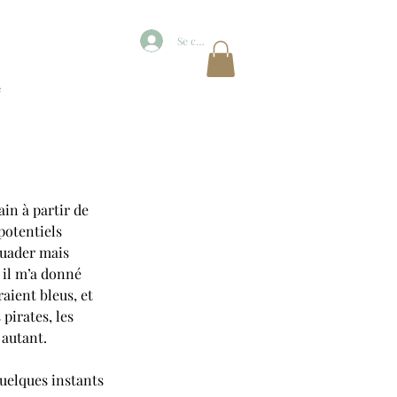
Se connecter
e
in à partir de 
potentiels 
uader mais 
 il m’a donné 
raient bleus, et 
pirates, les 
 autant. 
quelques instants 