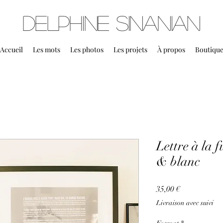
Delphine Sinanian
Accueil
Les mots
Les photos
Les projets
À propos
Boutiqu
Lettre à la 
& blanc
Prix
35,00 €
Livraison avec suivi