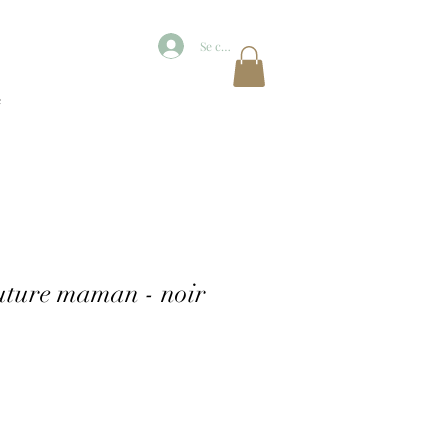
Se connecter
e
future maman - noir